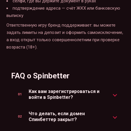
селфи, где вы держите документ в руках
подтверждение адреса — счёт ЖКХ или банковскую
выписку
Ответственную игру бренд поддерживает: вы можете
задать лимиты на депозит и оформить самоисключение,
а вход открыт только совершеннолетним при проверке
возраста (18+).
FAQ о Spinbetter
Как вам зарегистрироваться и
01
войти в Spinbetter?
Что делать, если домен
02
Спинбеттер закрыт?