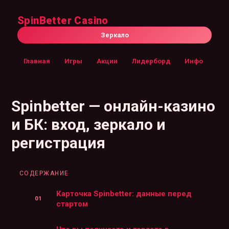
SpinBetter Casino
Зеркало
Главная
Игры
Акции
Лидерборд
Инфо
Spinbetter — онлайн-казино
и БК: вход, зеркало и
регистрация
СОДЕРЖАНИЕ
Карточка Spinbetter: данные перед
стартом