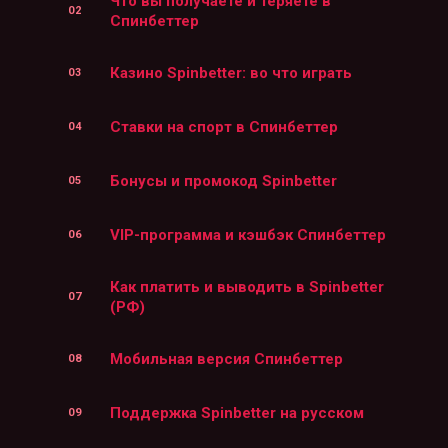
Что вы получаете и теряете в
Спинбеттер
Казино Spinbetter: во что играть
Ставки на спорт в Спинбеттер
Бонусы и промокод Spinbetter
VIP-программа и кэшбэк Спинбеттер
Как платить и выводить в Spinbetter
(РФ)
Мобильная версия Спинбеттер
Поддержка Spinbetter на русском