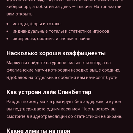
киберспорт, а событий за день — тысячи. На топ-матчи
вам открыты:
исходы, форы и тоталы
индивидуальные тоталы и статистика игроков
экспрессы, системы и связки в лайве
Насколько хороши коэффициенты
Маржу вы найдёте на уровне сильных контор, а на
флагманские матчи котировки нередко выше средних.
Вдобавок на отдельные события вам начислят бусты.
Как устроен лайв Спинбеттер
Раздел по ходу матча реагирует без задержек, и купон
вы подтверждаете одним касанием. Часть встреч вы
смотрите в видеотрансляции со статистикой на экране.
Какие лимиты на пари