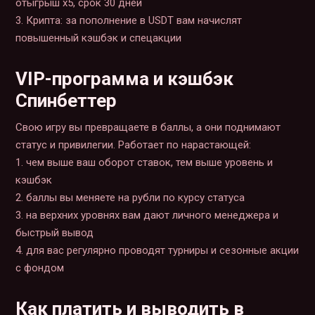
отыгрыш x5, срок 30 дней
Крипта: за пополнение в USDT вам начислят
повышенный кэшбэк и спецакции
VIP-программа и кэшбэк
Спинбеттер
Свою игру вы превращаете в баллы, а они поднимают
статус и привилегии. Работает по нарастающей:
чем выше ваш оборот ставок, тем выше уровень и
кэшбэк
баллы вы меняете на рубли по курсу статуса
на верхних уровнях вам дают личного менеджера и
быстрый вывод
для вас регулярно проводят турниры и сезонные акции
с фондом
Как платить и выводить в